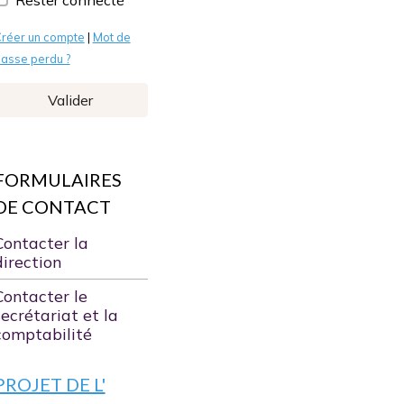
Rester connecté
réer un compte
|
Mot de
asse perdu ?
Valider
FORMULAIRES
DE CONTACT
Contacter la
direction
Contacter le
secrétariat et la
comptabilité
PROJET DE L'