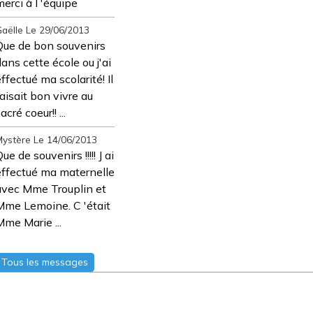
erci à l 'équipe
aëlle
Le 29/06/2013
Que de bon souvenirs
ans cette école ou j'ai
ffectué ma scolarité! Il
aisait bon vivre au
acré coeur!! ...
ystère
Le 14/06/2013
ue de souvenirs !!!!! J ai
effectué ma maternelle
avec Mme Trouplin et
Mme Lemoine. C 'était
me Marie ...
Tous les messages